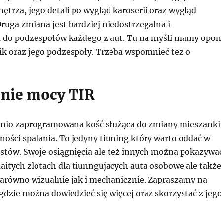
ętrza, jego detali po wygląd karoserii oraz wygląd
ruga zmiana jest bardziej niedostrzegalna i
 do podzespołów każdego z aut. Tu na myśli mamy opo
lnik oraz jego podzespoły. Trzeba wspomnieć tez o
nie mocy TIR
dnio zaprogramowana kość służąca do zmiany mieszanki
ności spalania. To jedyny tiuning który warto oddać w
listów. Swoje osiągnięcia ale też innych można pokazywa
maitych zlotach dla tiunngujacych auta osobowe ale także
zarówno wizualnie jak i mechanicznie. Zapraszamy na
gdzie można dowiedzieć się więcej oraz skorzystać z jeg