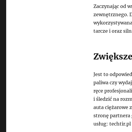
Zaczynając od wn
zewnętrznego. D
wykorzystywana
tarcze i oraz si
Zwiększe
Jest to odpowie
paliwa czy wydaj
ręce profesjona
i śledzić na roz
auta ciężarowe 
stronę partnera 
usług: techtir.pl