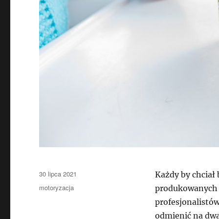
Data
30 lipca 2021
Każdy by chciał 
publikacji
Kategorie
motoryzacja
produkowanych au
profesjonalistó
odmienić na dwa