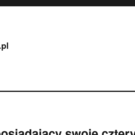
.pl
osiadający swoje czter