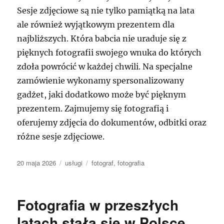
Sesje zdjęciowe są nie tylko pamiątką na lata
ale również wyjątkowym prezentem dla
najbliższych. Która babcia nie uraduje się z
pięknych fotografii swojego wnuka do których
zdoła powrócić w każdej chwili. Na specjalne
zamówienie wykonamy spersonalizowany
gadżet, jaki dodatkowo może być pięknym
prezentem. Zajmujemy się fotografią i
oferujemy zdjęcia do dokumentów, odbitki oraz
różne sesje zdjęciowe.
Data
Kategorie
Tagi
20 maja 2026
usługi
fotograf
,
fotografia
publikacji
Fotografia w przeszłych
latach stała się w Polsce