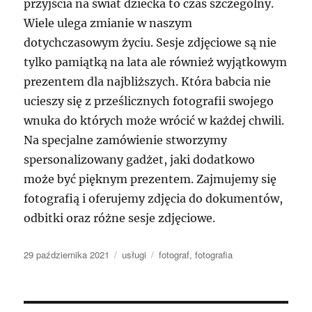
przyjścia na świat dziecka to czas szczególny.
Wiele ulega zmianie w naszym
dotychczasowym życiu. Sesje zdjęciowe są nie
tylko pamiątką na lata ale również wyjątkowym
prezentem dla najbliższych. Która babcia nie
ucieszy się z prześlicznych fotografii swojego
wnuka do których może wrócić w każdej chwili.
Na specjalne zamówienie stworzymy
spersonalizowany gadżet, jaki dodatkowo
może być pięknym prezentem. Zajmujemy się
fotografią i oferujemy zdjęcia do dokumentów,
odbitki oraz różne sesje zdjęciowe.
Data
Kategorie
Tagi
29 października 2021
usługi
fotograf
,
fotografia
publikacji