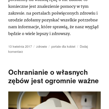
konieczne jest znalezienie pomocy w tym
zakresie. na portalach poświęconych zdrowiu i
urodzie zdołamy pozyskać wszelkie potrzebne
nam informacje, które sprawią, że nasz wygląd
będzie o wiele lepszy i zdrowszy.
Data
Kategorie
Tagi
13 kwietnia 2017
zdrowie
portale dla kobiet
Dodaj
publikacji
do
komentarz
Sposób
na
pozbycie
Ochranianie o własnych
się
kłopotu
zębów jest ogromnie ważne
braku
akceptacji
wyglądu
warg
sromowych
–