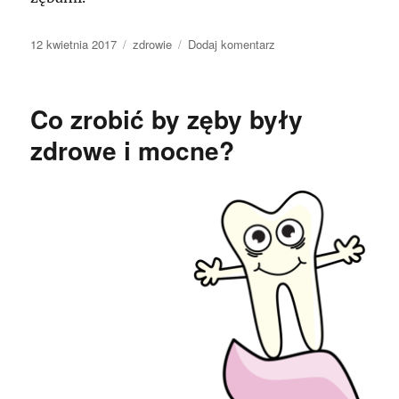
Data
Kategorie
do
12 kwietnia 2017
zdrowie
Dodaj komentarz
publikacji
Ochranianie
o
własnych
Co zrobić by zęby były
zębów
jest
zdrowe i mocne?
ogromnie
ważne