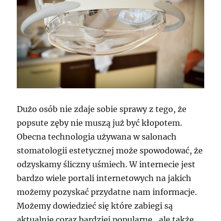
gdzie
poszukiwać
informacji,
konsultacji
Dużo osób nie zdaje sobie sprawy z tego, że
popsute zęby nie muszą już być kłopotem.
Obecna technologia używana w salonach
stomatologii estetycznej może spowodować, że
odzyskamy śliczny uśmiech. W internecie jest
bardzo wiele portali internetowych na jakich
możemy pozyskać przydatne nam informacje.
Możemy dowiedzieć się które zabiegi są
aktualnie coraz bardziej popularne, ale także