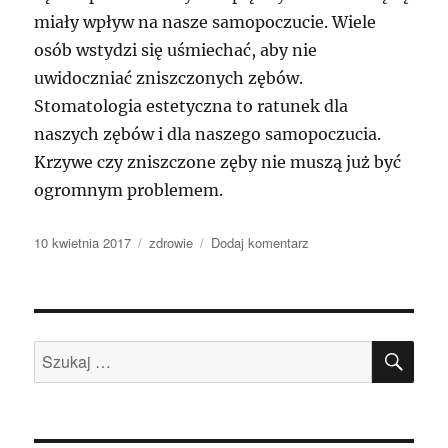
miały wpływ na nasze samopoczucie. Wiele
osób wstydzi się uśmiechać, aby nie
uwidoczniać zniszczonych zębów.
Stomatologia estetyczna to ratunek dla
naszych zębów i dla naszego samopoczucia.
Krzywe czy zniszczone zęby nie muszą już być
ogromnym problemem.
Data
Kategorie
do
10 kwietnia 2017
zdrowie
Dodaj komentarz
publikacji
Aktualna
technika
używana
w
SZU
salonach
Szukaj:
stomatologii
estetycznej
zdoła
sprawić,