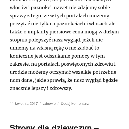
włosów i paznokci. nawet nie zdajemy sobie
sprawy z tego, że w tych portalach możemy
poczytać nie tylko o paznokciach i włosach ale
także o implanty piersiowe cena mogą w dużym
stopniu polepszyć nasz wygląd. jeżeli nie
umiemy na własną rękę o nie zadbać to
konieczne jest odszukanie pomocy w tym
zakresie. na portalach poświęconych zdrowiu i
urodzie możemy otrzymać wszelkie potrzebne
nam dane, jakie sprawią, że nasz wygląd będzie
znacznie lepszy i zdrowszy.
Data
Kategorie
do
11 kwietnia 2017
zdrowie
Dodaj komentarz
publikacji
jak
zadbać
o
Strony dla dziewczyn –
zgrabną