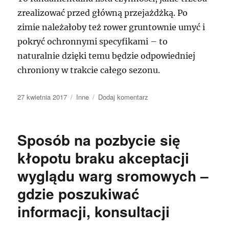
zrealizować przed główną przejażdżką. Po
zimie należałoby też rower gruntownie umyć i
pokryć ochronnymi specyfikami – to
naturalnie dzięki temu będzie odpowiedniej
chroniony w trakcie całego sezonu.
Data
Kategorie
do
27 kwietnia 2017
Inne
Dodaj komentarz
publikacji
opona
rowerowa
duro
Sposób na pozbycie się
kłopotu braku akceptacji
wyglądu warg sromowych –
gdzie poszukiwać
informacji, konsultacji