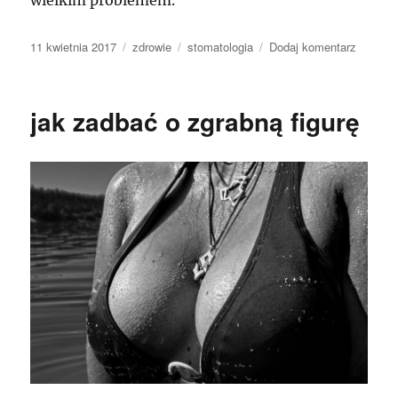
Data
Kategorie
Tagi
do
11 kwietnia 2017
zdrowie
stomatologia
Dodaj komentarz
publikacji
Co
zrobić
by
jak zadbać o zgrabną figurę
zęby
były
zdrowe
i
mocne?