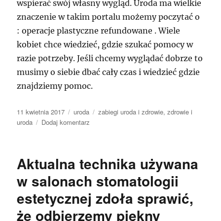
wspierać swój własny wygląd. Uroda ma wielkie
znaczenie w takim portalu możemy poczytać o
: operacje plastyczne refundowane . Wiele
kobiet chce wiedzieć, gdzie szukać pomocy w
razie potrzeby. Jeśli chcemy wyglądać dobrze to
musimy o siebie dbać cały czas i wiedzieć gdzie
znajdziemy pomoc.
Data
Kategorie
Tagi
11 kwietnia 2017
uroda
zabiegi uroda i zdrowie
,
zdrowie i
publikacji
do
uroda
Dodaj komentarz
Strony
dla
dziewczyn
Aktualna technika używana
–
Urok.
w salonach stomatologii
estetycznej zdoła sprawić,
że odbierzemy piękny