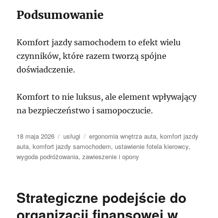
Podsumowanie
Komfort jazdy samochodem to efekt wielu
czynników, które razem tworzą spójne
doświadczenie.
Komfort to nie luksus, ale element wpływający
na bezpieczeństwo i samopoczucie.
Data
Kategorie
Tagi
18 maja 2026
usługi
ergonomia wnętrza auta
,
komfort jazdy
publikacji
auta
,
komfort jazdy samochodem
,
ustawienie fotela kierowcy
,
wygoda podróżowania
,
zawieszenie i opony
Strategiczne podejście do
organizacji finansowej w