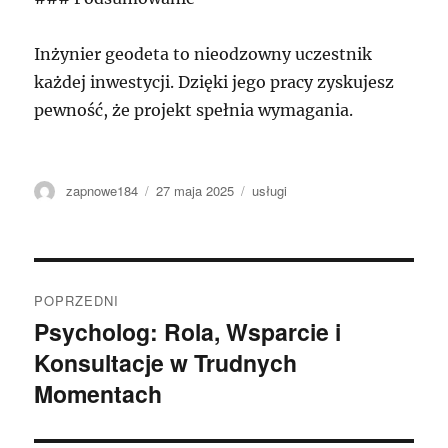
Inżynier geodeta to nieodzowny uczestnik
każdej inwestycji. Dzięki jego pracy zyskujesz
pewność, że projekt spełnia wymagania.
Autor
Data
Kategorie
zapnowe184
27 maja 2025
usługi
publikacji
Nawigacja
POPRZEDNI
wpisu
Psycholog: Rola, Wsparcie i
Poprzedni
Konsultacje w Trudnych
wpis:
Momentach