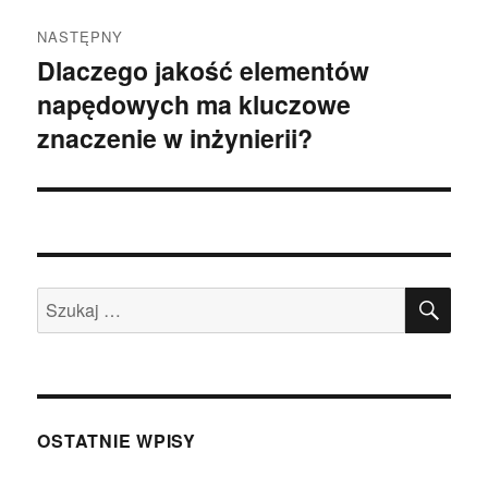
NASTĘPNY
Dlaczego jakość elementów
Następny
napędowych ma kluczowe
wpis:
znaczenie w inżynierii?
SZU
Szukaj:
OSTATNIE WPISY