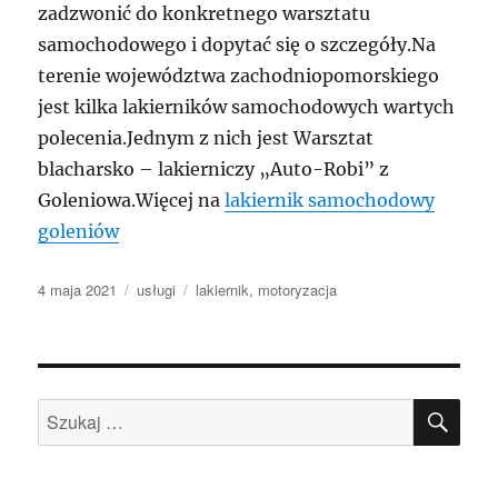
zadzwonić do konkretnego warsztatu
samochodowego i dopytać się o szczegóły.Na
terenie województwa zachodniopomorskiego
jest kilka lakierników samochodowych wartych
polecenia.Jednym z nich jest Warsztat
blacharsko – lakierniczy „Auto-Robi” z
Goleniowa.Więcej na
lakiernik samochodowy
goleniów
Data
Kategorie
Tagi
4 maja 2021
usługi
lakiernik
,
motoryzacja
publikacji
SZU
Szukaj: