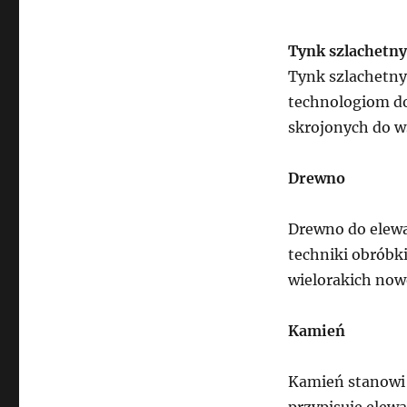
Tynk szlachetny
Tynk szlachetny
technologiom do
skrojonych do w
Drewno
Drewno do elewa
techniki obróbk
wielorakich now
Kamień
Kamień stanowi
przypisuje elew