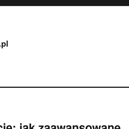
.pl
cje: jak zaawansowane