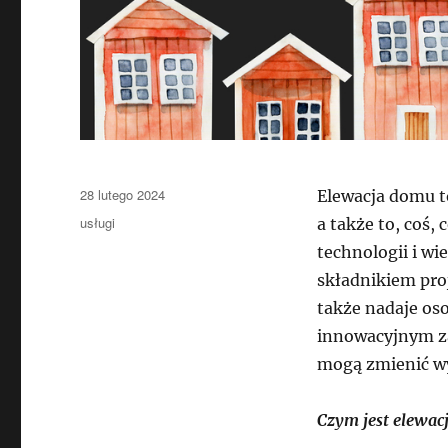
Data
28 lutego 2024
Elewacja domu to
publikacji
Kategorie
usługi
a także to, coś
technologii i wi
składnikiem proj
także nadaje os
innowacyjnym za
mogą zmienić w
Czym jest elewac