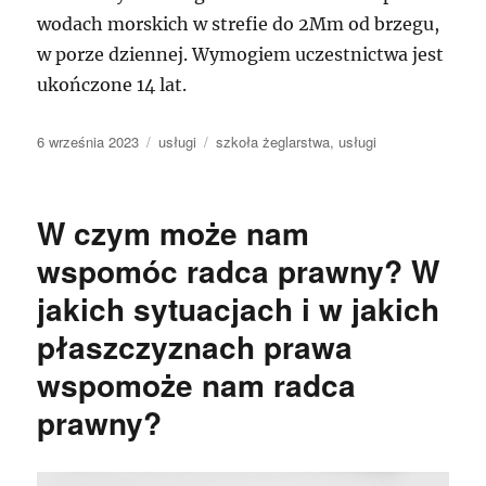
wodach morskich w strefie do 2Mm od brzegu,
w porze dziennej. Wymogiem uczestnictwa jest
ukończone 14 lat.
Data
Kategorie
Tagi
6 września 2023
usługi
szkoła żeglarstwa
,
usługi
publikacji
W czym może nam
wspomóc radca prawny? W
jakich sytuacjach i w jakich
płaszczyznach prawa
wspomoże nam radca
prawny?