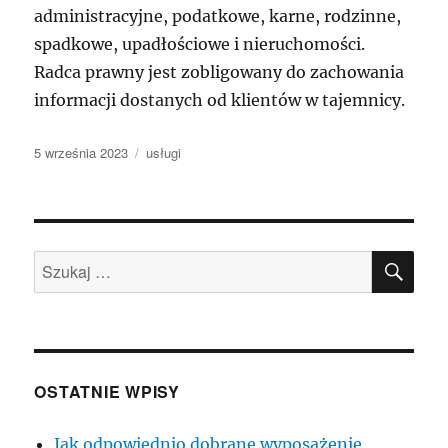
administracyjne, podatkowe, karne, rodzinne,
spadkowe, upadłościowe i nieruchomości.
Radca prawny jest zobligowany do zachowania
informacji dostanych od klientów w tajemnicy.
Data
Kategorie
5 września 2023
usługi
publikacji
SZU
Szukaj:
OSTATNIE WPISY
Jak odpowiednio dobrane wyposażenie