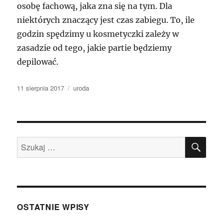
osobę fachową, jaka zna się na tym. Dla
niektórych znaczący jest czas zabiegu. To, ile
godzin spędzimy u kosmetyczki zależy w
zasadzie od tego, jakie partie będziemy
depilować.
Data
Kategorie
11 sierpnia 2017
uroda
publikacji
SZU
Szukaj:
OSTATNIE WPISY