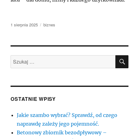
Data
Kategorie
1 sierpnia 2025
biznes
publikacji
SZU
Szukaj:
OSTATNIE WPISY
Jakie szambo wybrać? Sprawdź, od czego
naprawdę zależy jego pojemność.
Betonowy zbiornik bezodpływowy –