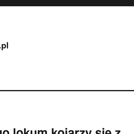
.pl
 lokum kojarzy się z