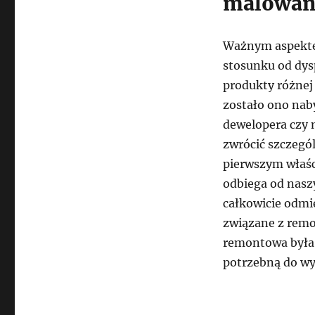
malowan
Ważnym aspektem
stosunku od dys
produkty różnej
zostało ono naby
dewelopera czy 
zwrócić szczegó
pierwszym właśc
odbiega od nasz
całkowicie odmi
związane z remon
remontowa była 
potrzebną do wy