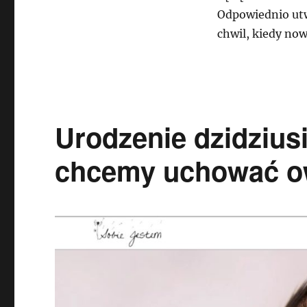
Odpowiednio utw
chwil, kiedy now
Urodzenie dzidzius
chcemy uchować ow