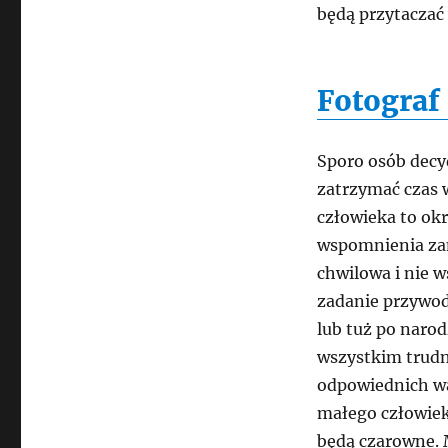
będą przytaczać
Fotograf
Sporo osób decy
zatrzymać czas 
człowieka to ok
wspomnienia zam
chwilowa i nie w
zadanie przywod
lub tuż po narod
wszystkim trudn
odpowiednich w
małego człowiek
będą czarowne. 