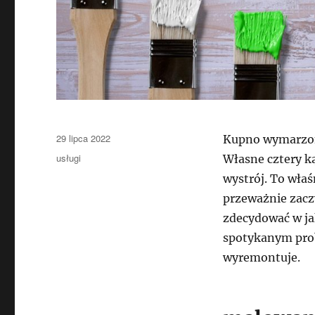
Data
29 lipca 2022
Kupno wymarzone
publikacji
Kategorie
usługi
Własne cztery ką
wystrój. To wła
przeważnie zacz
zdecydować w ja
spotykanym prob
wyremontuje.