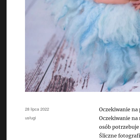
Data
28 lipca 2022
Oczekiwanie na 
publikacji
Kategorie
usługi
Oczekiwanie na 
osób potrzebuje
Śliczne fotograf