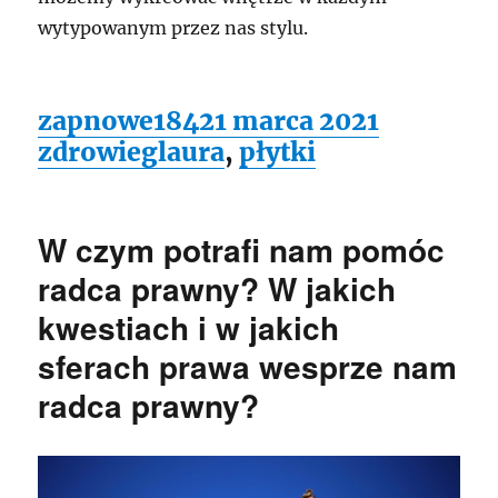
wytypowanym przez nas stylu.
Data
Kategori
zapnowe184
21 marca 2021
Tagi
publikacji
zdrowie
glaura
,
płytki
W czym potrafi nam pomóc
radca prawny? W jakich
kwestiach i w jakich
sferach prawa wesprze nam
radca prawny?