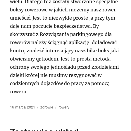
wielu. Dlatego też zostały stworzone specjalne
boksy rowerowe w jakich możemy nasz rower
umieścić. Jest to niezwykle proste ,a przy tym
daje nam poczucie bezpieczeństwa. By
skorzystać z Rozwiązania parkingowego dla
rowerów należy ściągnąć aplikację, doładować
konto, znaleźć interesujący nasz bike boks jaki
otwieramy qr kodem. Jest to prosta metoda
ochrony swojego jednośladu przed złodziejami
dzięki której nie musimy rezygnować w
codziennych dojazdów do pracy za pomocą
roweru.
Data
Kategorie
Tagi
16 marca 2021
zdrowie
rowery
publikacji