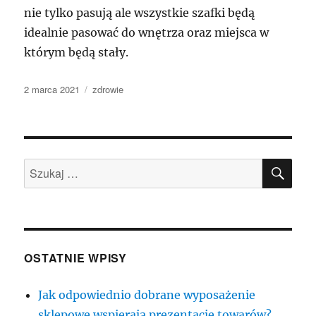
nie tylko pasują ale wszystkie szafki będą
idealnie pasować do wnętrza oraz miejsca w
którym będą stały.
Data
Kategorie
2 marca 2021
zdrowie
publikacji
SZU
Szukaj:
OSTATNIE WPISY
Jak odpowiednio dobrane wyposażenie
sklepowe wspierają prezentację towarów?