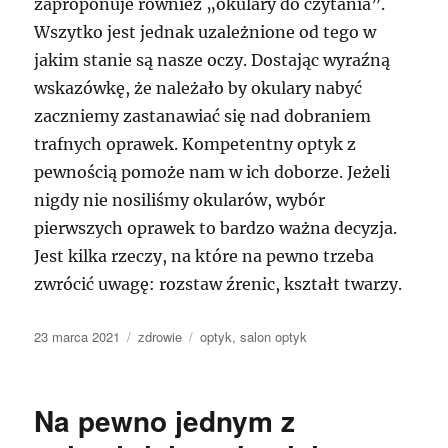
zaproponuje również „okulary do czytania”.
Wszytko jest jednak uzależnione od tego w
jakim stanie są nasze oczy. Dostając wyraźną
wskazówkę, że należało by okulary nabyć
zaczniemy zastanawiać się nad dobraniem
trafnych oprawek. Kompetentny optyk z
pewnością pomoże nam w ich doborze. Jeżeli
nigdy nie nosiliśmy okularów, wybór
pierwszych oprawek to bardzo ważna decyzja.
Jest kilka rzeczy, na które na pewno trzeba
zwrócić uwagę: rozstaw źrenic, kształt twarzy.
Data
Kategorie
Tagi
23 marca 2021
zdrowie
optyk
,
salon optyk
publikacji
Na pewno jednym z