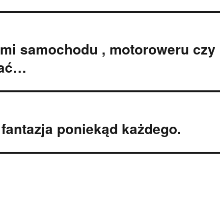
ami samochodu , motoroweru czy
tać…
o fantazja poniekąd każdego.