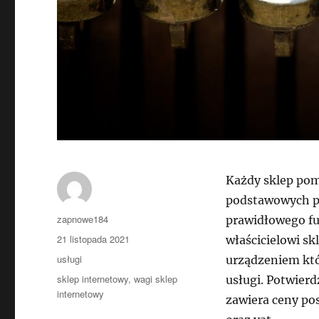
Każdy sklep pom
podstawowych pr
Autor
zapnowe184
prawidłowego fu
Data
21 listopada 2021
właścicielowi sk
publikacji
Kategorie
usługi
urządzeniem któ
Tagi
sklep internetowy
,
wagi sklep
usługi. Potwier
internetowy
zawiera ceny po