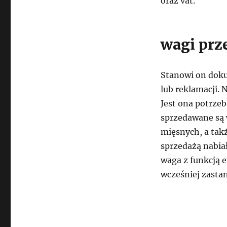
oraz vat.
wagi pr
Stanowi on dok
lub reklamacji.
Jest ona potrze
sprzedawane są 
mięsnych, a takż
sprzedażą nabia
waga z funkcją 
wcześniej zastan