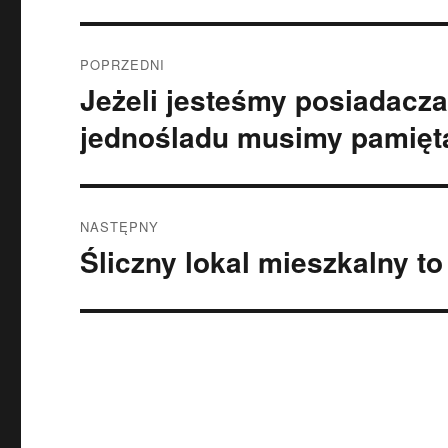
Nawigacja
POPRZEDNI
wpisu
Jeżeli jesteśmy posiadacz
Poprzedni
wpis:
jednośladu musimy pamię
NASTĘPNY
Śliczny lokal mieszkalny t
Następny
wpis: