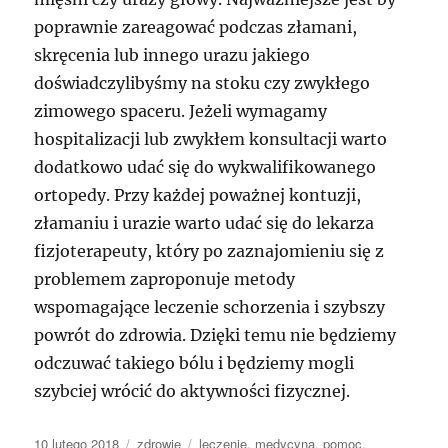
poprawnie zareagować podczas złamani,
skręcenia lub innego urazu jakiego
doświadczylibyśmy na stoku czy zwykłego
zimowego spaceru. Jeżeli wymagamy
hospitalizacji lub zwykłem konsultacji warto
dodatkowo udać się do wykwalifikowanego
ortopedy. Przy każdej poważnej kontuzji,
złamaniu i urazie warto udać się do lekarza
fizjoterapeuty, który po zaznajomieniu się z
problemem zaproponuje metody
wspomagające leczenie schorzenia i szybszy
powrót do zdrowia. Dzięki temu nie będziemy
odczuwać takiego bólu i będziemy mogli
szybciej wrócić do aktywności fizycznej.
Data
Kategorie
Tagi
10 lutego 2018
zdrowie
leczenie
,
medycyna
,
pomoc
,