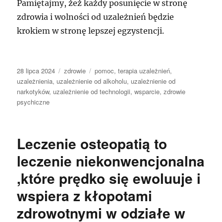
Pamiętajmy, żeż każdy posunięcie w stronę
zdrowia i wolności od uzależnień będzie
krokiem w stronę lepszej egzystencji.
Data
Kategorie
Tagi
28 lipca 2024
zdrowie
pomoc
,
terapia uzależnień
,
publikacji
uzależnienia
,
uzależnienie od alkoholu
,
uzależnienie od
narkotyków
,
uzależnienie od technologii
,
wsparcie
,
zdrowie
psychiczne
Leczenie osteopatią to
leczenie niekonwencjonalna
,które prędko się ewoluuje i
wspiera z kłopotami
zdrowotnymi w odziałe w