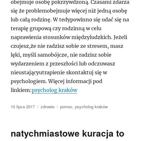
obejmuje osobę pokrzywdzoną. Czasami zdarza
się że problemobejmuje więcej niż jedną osobę
lub całą rodzinę. W tedypowinno się udać się na
terapię grupową czy rodzinną w celu
naprawienia stosunków międzyludzkich. Jeżeli
czujesz,że nie radzisz sobie ze stresem, masz
lęki, myśli samobójcze, nie radzisz sobie
wydarzeniem z przeszłości lub odczuwasz
nieustającyutrapienie skontaktuj się w
psychologiem. Więcej informacji pod
linkiem:
psycholog kraków
Data
Kategorie
Tagi
10 lipca 2017
zdrowie
pomoc
,
psycholog kraków
publikacji
natychmiastowe kuracja to