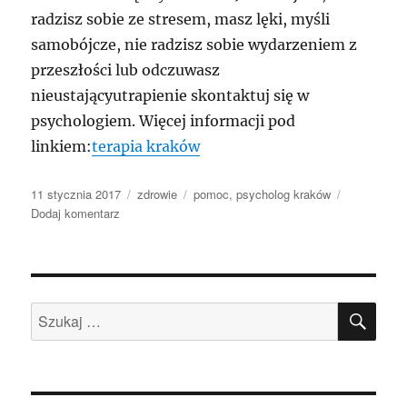
radzisz sobie ze stresem, masz lęki, myśli
samobójcze, nie radzisz sobie wydarzeniem z
przeszłości lub odczuwasz
nieustającyutrapienie skontaktuj się w
psychologiem. Więcej informacji pod
linkiem:
terapia kraków
Data
Kategorie
Tagi
11 stycznia 2017
zdrowie
pomoc
,
psycholog kraków
publikacji
do
Dodaj komentarz
natychmiastowe
kuracja
to
odpowiedni
SZU
powrót
Szukaj:
do
zdrowia
psychicznego.