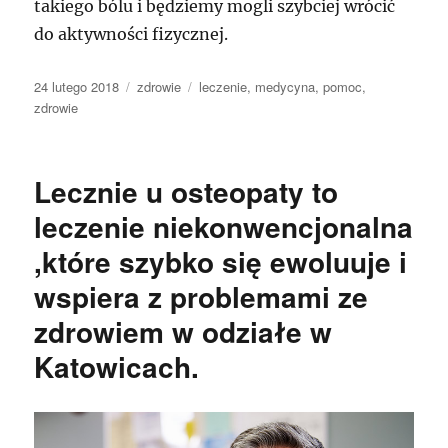
takiego bólu i będziemy mogli szybciej wrócić
do aktywności fizycznej.
Data
Kategorie
Tagi
24 lutego 2018
zdrowie
leczenie
,
medycyna
,
pomoc
,
publikacji
zdrowie
Lecznie u osteopaty to
leczenie niekonwencjonalna
,które szybko się ewoluuje i
wspiera z problemami ze
zdrowiem w odziałe w
Katowicach.